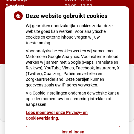
Dinsdag:
08.00 - 17.00
Woensdag:
08.00 - 17.00
Deze website gebruikt cookies
Donderdag:
08:00 - 17.00
Wij gebruiken noodzakelijke cookies zodat deze
Vrijdag:
08.00 - 17.00
website goed kan werken. Voor analytische
cookies en externe inhoud vragen wij uw
toestemming.
Voor analytische cookies werken wij samen met
Matomo en Google Analytics. Voor externe inhoud
werken wij samen met Google (Maps, Translate en
Reviews), YouTube, Vimeo, Facebook, Instagram, X
(Twitter), Qualizorg, Patiëntenvertellen en
ZorgkaartNederland. Deze partijen kunnen
gegevens zoals uw IP-adres verwerken.
U heeft geen toestemming gegeven voor
Via Cookie-instellingen onderaan de website kunt u
externe inhoud
die nodig is om dit te zien.
op ieder moment uw toestemming intrekken of
aanpassen.
Cookie-instellingen wijzigen
Lees meer over onze Privacy- en
Cookieverklaring.
Instellingen