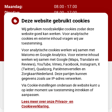
Maandag:
08.00 - 17.00
Dinsdag:
08.00 - 17.00
Woensdag:
08.00 - 17.00
Deze website gebruikt cookies
Donderdag:
08:00 - 17.00
Wij gebruiken noodzakelijke cookies zodat deze
Vrijdag:
08.00 - 17.00
website goed kan werken. Voor analytische
cookies en externe inhoud vragen wij uw
toestemming.
Voor analytische cookies werken wij samen met
Matomo en Google Analytics. Voor externe inhoud
werken wij samen met Google (Maps, Translate en
Reviews), YouTube, Vimeo, Facebook, Instagram, X
(Twitter), Qualizorg, Patiëntenvertellen en
ZorgkaartNederland. Deze partijen kunnen
gegevens zoals uw IP-adres verwerken.
U heeft geen toestemming gegeven voor
Via Cookie-instellingen onderaan de website kunt u
externe inhoud
die nodig is om dit te zien.
op ieder moment uw toestemming intrekken of
aanpassen.
Cookie-instellingen wijzigen
Lees meer over onze Privacy- en
Cookieverklaring.